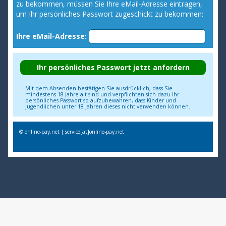
zu bekommen, müssen Sie Ihre eMail-Adresse eintragen,
um Ihr persönliches Passwort zugeschickt zu bekommen:
Ihre eMail-Adresse:
Mit dem Absenden bestätigen Sie ausdrücklich, dass Sie
mindestens 18 Jahre alt sind und verpflichten sich dazu Ihr
persönliches Passwort so aufzubewahren, dass Kinder und
Jugendlichen unter 18 Jahren dieses nicht verwenden können.
© online-pay.net | service[at]online-pay.net