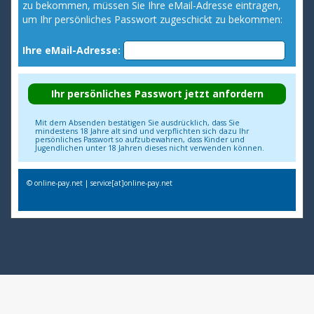
zu bekommen, müssen Sie Ihre eMail-Adresse eintragen,
um Ihr persönliches Passwort zugeschickt zu bekommen:
Ihre eMail-Adresse:
Mit dem Absenden bestätigen Sie ausdrücklich, dass Sie
mindestens 18 Jahre alt sind und verpflichten sich dazu Ihr
persönliches Passwort so aufzubewahren, dass Kinder und
Jugendlichen unter 18 Jahren dieses nicht verwenden können.
© online-pay.net | service[at]online-pay.net