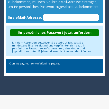
zu bekommen, müssen Sie Ihre eMail-Adresse eintragen,
um Ihr persönliches Passwort zugeschickt zu bekommen:
Ihre eMail-Adresse:
Mit dem Absenden bestätigen Sie ausdrücklich, dass Sie
mindestens 18 Jahre alt sind und verpflichten sich dazu Ihr
persönliches Passwort so aufzubewahren, dass Kinder und
Jugendlichen unter 18 Jahren dieses nicht verwenden können.
© online-pay.net | service[at]online-pay.net