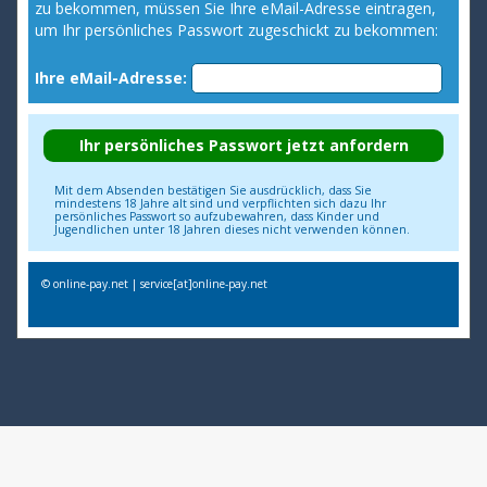
zu bekommen, müssen Sie Ihre eMail-Adresse eintragen,
um Ihr persönliches Passwort zugeschickt zu bekommen:
Ihre eMail-Adresse:
Mit dem Absenden bestätigen Sie ausdrücklich, dass Sie
mindestens 18 Jahre alt sind und verpflichten sich dazu Ihr
persönliches Passwort so aufzubewahren, dass Kinder und
Jugendlichen unter 18 Jahren dieses nicht verwenden können.
© online-pay.net | service[at]online-pay.net