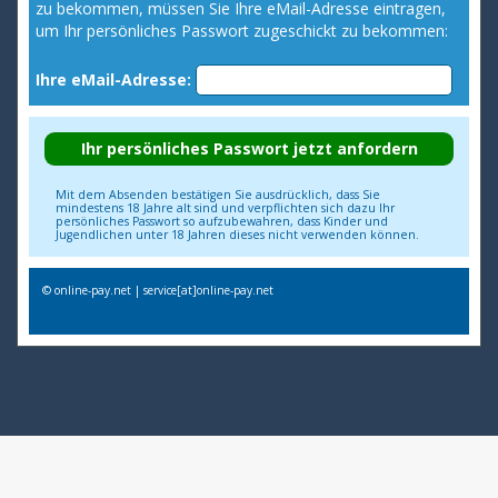
zu bekommen, müssen Sie Ihre eMail-Adresse eintragen,
um Ihr persönliches Passwort zugeschickt zu bekommen:
Ihre eMail-Adresse:
Mit dem Absenden bestätigen Sie ausdrücklich, dass Sie
mindestens 18 Jahre alt sind und verpflichten sich dazu Ihr
persönliches Passwort so aufzubewahren, dass Kinder und
Jugendlichen unter 18 Jahren dieses nicht verwenden können.
© online-pay.net | service[at]online-pay.net